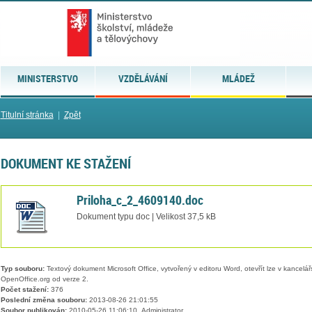
MINISTERSTVO
VZDĚLÁVÁNÍ
MLÁDEŽ
Titulní stránka
|
Zpět
DOKUMENT KE STAŽENÍ
Priloha_c_2_4609140.doc
Dokument typu doc | Velikost 37,5 kB
Typ souboru:
Textový dokument Microsoft Office, vytvořený v editoru Word, otevřít lze v kancelářs
OpenOffice.org od verze 2.
Počet stažení:
376
Poslední změna souboru:
2013-08-26 21:01:55
Soubor publikován:
2010-05-26 11:06:10, Administrator