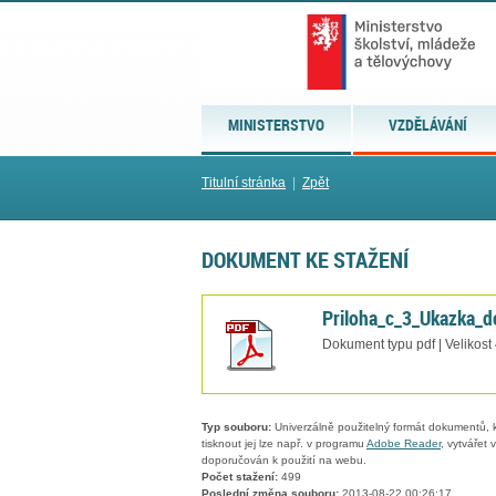
MINISTERSTVO
VZDĚLÁVÁNÍ
Titulní stránka
|
Zpět
DOKUMENT KE STAŽENÍ
Priloha_c_3_Ukazka_d
Dokument typu pdf | Velikost
Typ souboru:
Univerzálně použitelný formát dokumentů, kt
tisknout jej lze např. v programu
Adobe Reader
, vytvářet
doporučován k použití na webu.
Počet stažení:
499
Poslední změna souboru:
2013-08-22 00:26:17