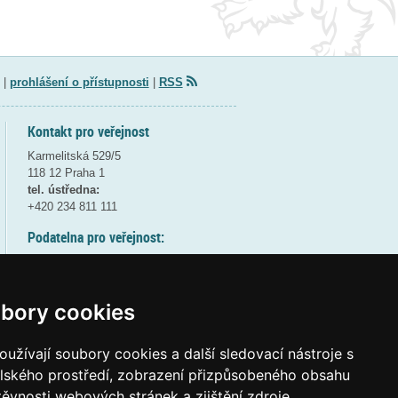
|
prohlášení o přístupnosti
|
RSS
Kontakt pro veřejnost
Karmelitská 529/5
118 12 Praha 1
tel. ústředna:
+420 234 811 111
Podatelna pro veřejnost:
pondělí a středa - 7:30-17:00
úterý a čtvrtek - 7:30-15:30
pátek - 7:30-14:00
bory cookies
8:30 - 9:30 - bezpečnostní přestávka
(více informací
ZDE
)
užívají soubory cookies a další sledovací nástroje s
elského prostředí, zobrazení přizpůsobeného obsahu
Elektronická podatelna:
těvnosti webových stránek a zjištění zdroje
posta@msmt
gov
cz