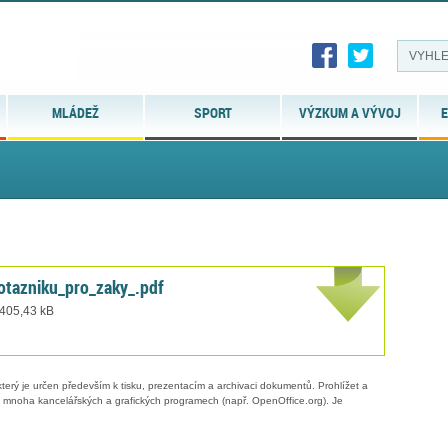
MLÁDEŽ
SPORT
VÝZKUM A VÝVOJ
E
otazniku_pro_zaky_.pdf
 405,43 kB
erý je určen především k tisku, prezentacím a archivaci dokumentů. Prohlížet a
 v mnoha kancelářských a grafických programech (např. OpenOffice.org). Je