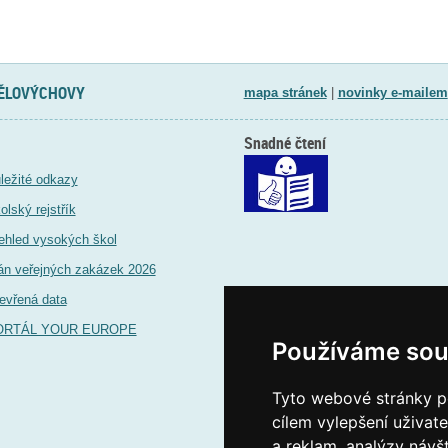
TĚLOVÝCHOVY
mapa stránek
|
novinky e-mailem
Snadné čtení
ležité odkazy
olský rejstřík
ehled vysokých škol
án veřejných zakázek 2026
evřená data
ORTÁL YOUR EUROPE
Používáme sou
Tyto webové stránky po
cílem vylepšení uživat
a reklam, analýzy návš