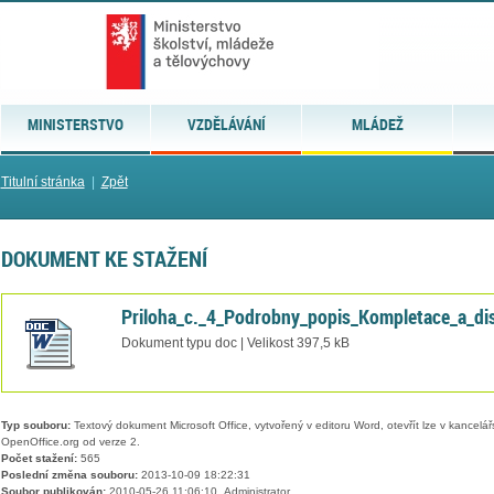
MINISTERSTVO
VZDĚLÁVÁNÍ
MLÁDEŽ
Titulní stránka
|
Zpět
DOKUMENT KE STAŽENÍ
Priloha_c._4_Podrobny_popis_Kompletace_a_di
Dokument typu doc | Velikost 397,5 kB
Typ souboru:
Textový dokument Microsoft Office, vytvořený v editoru Word, otevřít lze v kancelářs
OpenOffice.org od verze 2.
Počet stažení:
565
Poslední změna souboru:
2013-10-09 18:22:31
Soubor publikován:
2010-05-26 11:06:10, Administrator