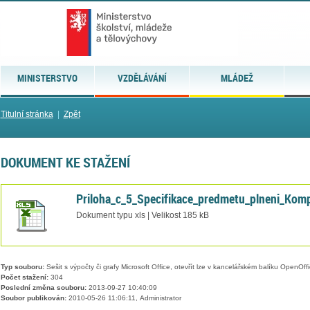
MINISTERSTVO
VZDĚLÁVÁNÍ
MLÁDEŽ
Titulní stránka
|
Zpět
DOKUMENT KE STAŽENÍ
Priloha_c_5_Specifikace_predmetu_plneni_Komp
Dokument typu xls | Velikost 185 kB
Typ souboru:
Sešit s výpočty či grafy Microsoft Office, otevřít lze v kancelářském balíku OpenOffic
Počet stažení:
304
Poslední změna souboru:
2013-09-27 10:40:09
Soubor publikován:
2010-05-26 11:06:11, Administrator