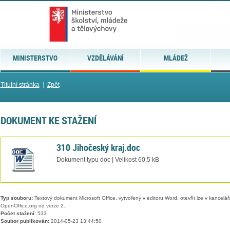
MINISTERSTVO
VZDĚLÁVÁNÍ
MLÁDEŽ
Titulní stránka
|
Zpět
DOKUMENT KE STAŽENÍ
310 Jihočeský kraj.doc
Dokument typu doc | Velikost 60,5 kB
Typ souboru:
Textový dokument Microsoft Office, vytvořený v editoru Word, otevřít lze v kancelářs
OpenOffice.org od verze 2.
Počet stažení:
533
Soubor publikován:
2014-05-23 13:44:50