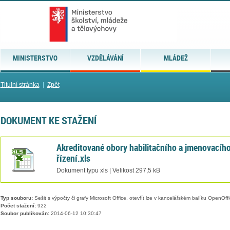
MINISTERSTVO
VZDĚLÁVÁNÍ
MLÁDEŽ
Titulní stránka
|
Zpět
DOKUMENT KE STAŽENÍ
Akreditované obory habilitačního a jmenovacíh
řízení.xls
Dokument typu xls | Velikost 297,5 kB
Typ souboru:
Sešit s výpočty či grafy Microsoft Office, otevřít lze v kancelářském balíku OpenOffic
Počet stažení:
922
Soubor publikován:
2014-06-12 10:30:47