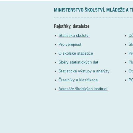
MINISTERSTVO ŠKOLSTVÍ, MLÁDEŽE A 
Rejstříky, databáze
Statistika školství
Dů
Pro veřejnost
Šk
O školské statistice
Př
Sběry statistických dat
Pl
Statistické výstupy a analýzy
Ot
Číselníky a klasifikace
P
Adresáře školských institucí