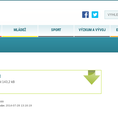
MLÁDEŽ
SPORT
VÝZKUM A VÝVOJ
E
x
t 143,2 kB
99
ván:
2014-07-28 13:16:19