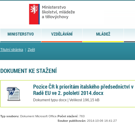
MINISTERSTVO
VZDĚLÁVÁNÍ
MLÁDEŽ
Titulní stránka
|
Zpět
DOKUMENT KE STAŽENÍ
Pozice ČR k prioritám italského předsednictví v
Radě EU ve 2. pololetí 2014.docx
Dokument typu docx | Velikost 196,15 kB
Typ souboru:
Dokument Microsoft Office.
Počet stažení:
763
Soubor publikován:
2014-10-06 16:41:27