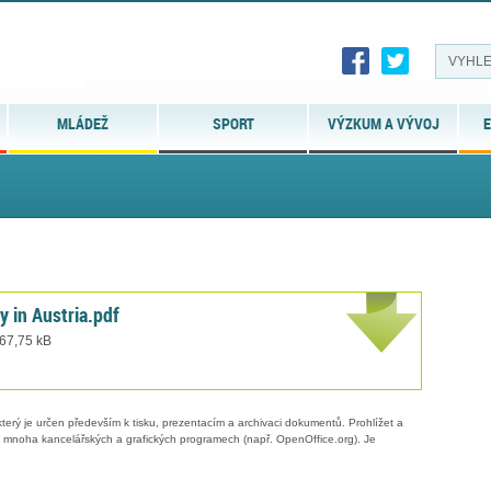
MLÁDEŽ
SPORT
VÝZKUM A VÝVOJ
E
 in Austria.pdf
 67,75 kB
erý je určen především k tisku, prezentacím a archivaci dokumentů. Prohlížet a
 v mnoha kancelářských a grafických programech (např. OpenOffice.org). Je