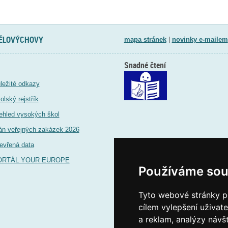
TĚLOVÝCHOVY
mapa stránek
|
novinky e-mailem
Snadné čtení
ležité odkazy
olský rejstřík
ehled vysokých škol
án veřejných zakázek 2026
evřená data
ORTÁL YOUR EUROPE
Používáme sou
Tyto webové stránky po
cílem vylepšení uživat
a reklam, analýzy návš