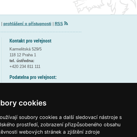
|
prohlášení o přístupnosti
|
RSS
Kontakt pro veřejnost
Karmelitská 529/5
118 12 Praha 1
tel. ústředna:
+420 234 811 111
Podatelna pro veřejnost:
pondělí a středa - 7:30-17:00
úterý a čtvrtek - 7:30-15:30
pátek - 7:30-14:00
bory cookies
8:30 - 9:30 - bezpečnostní přestávka
(více informací
ZDE
)
užívají soubory cookies a další sledovací nástroje s
elského prostředí, zobrazení přizpůsobeného obsahu
Elektronická podatelna:
těvnosti webových stránek a zjištění zdroje
posta@msmt
gov
cz