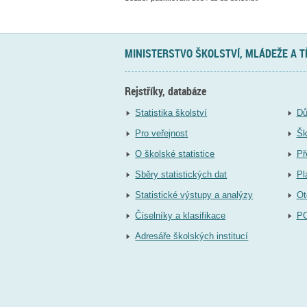
MINISTERSTVO ŠKOLSTVÍ, MLÁDEŽE A 
Rejstříky, databáze
Statistika školství
Dů
Pro veřejnost
Šk
O školské statistice
Př
Sběry statistických dat
Pl
Statistické výstupy a analýzy
Ot
Číselníky a klasifikace
P
Adresáře školských institucí