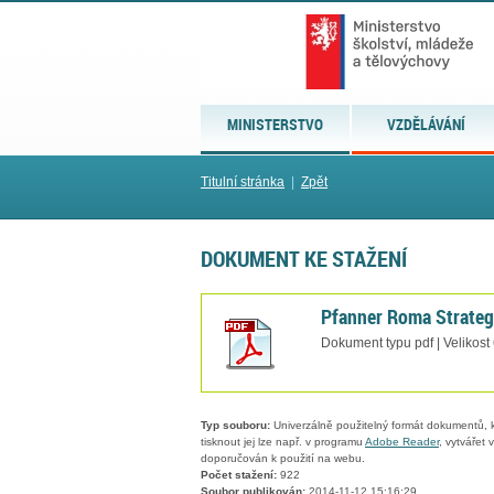
MINISTERSTVO
VZDĚLÁVÁNÍ
Titulní stránka
|
Zpět
DOKUMENT KE STAŽENÍ
Pfanner Roma Strategy
Dokument typu pdf | Velikost
Typ souboru:
Univerzálně použitelný formát dokumentů, kt
tisknout jej lze např. v programu
Adobe Reader
, vytvářet
doporučován k použití na webu.
Počet stažení:
922
Soubor publikován:
2014-11-12 15:16:29