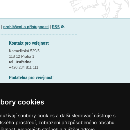
|
prohlášení o přístupnosti
|
RSS
Kontakt pro veřejnost
Karmelitská 529/5
118 12 Praha 1
tel. ústředna:
+420 234 811 111
Podatelna pro veřejnost:
pondělí a středa - 7:30-17:00
úterý a čtvrtek - 7:30-15:30
pátek - 7:30-14:00
bory cookies
8:30 - 9:30 - bezpečnostní přestávka
(více informací
ZDE
)
užívají soubory cookies a další sledovací nástroje s
elského prostředí, zobrazení přizpůsobeného obsahu
Elektronická podatelna:
těvnosti webových stránek a zjištění zdroje
posta@msmt
gov
cz