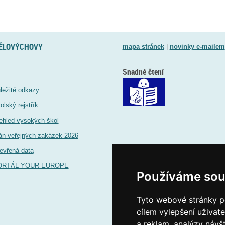
TĚLOVÝCHOVY
mapa stránek
|
novinky e-mailem
Snadné čtení
ležité odkazy
olský rejstřík
ehled vysokých škol
án veřejných zakázek 2026
evřená data
ORTÁL YOUR EUROPE
Používáme sou
Tyto webové stránky po
cílem vylepšení uživat
a reklam, analýzy návš