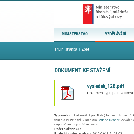
MINISTERSTVO
VZDĚLÁVÁNÍ
Titulní stránka
|
Zpět
DOKUMENT KE STAŽENÍ
vysledek_128.pdf
Dokument typu pdf | Velikost
Typ souboru:
Univerzálně použitelný formát dokumentů, kt
tisknout jej lze např. v programu
Adobe Reader
, vytvářet
doporučován k použití na webu.
Počet stažení:
415
Poslední změna souboru:
2013-09-12 21:32:05