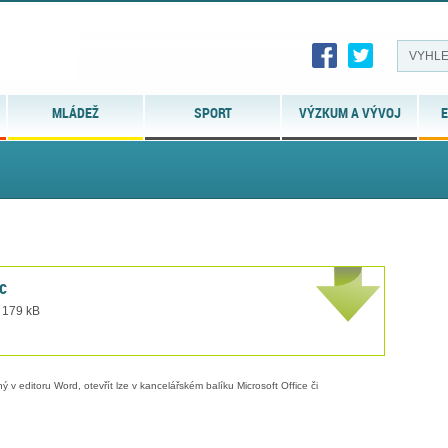
MLÁDEŽ
SPORT
VÝZKUM A VÝVOJ
E
c
t 179 kB
 v editoru Word, otevřít lze v kancelářském balíku Microsoft Office či