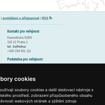
|
prohlášení o přístupnosti
|
RSS
Kontakt pro veřejnost
Karmelitská 529/5
118 12 Praha 1
tel. ústředna:
+420 234 811 111
Podatelna pro veřejnost:
pondělí a středa - 7:30-17:00
úterý a čtvrtek - 7:30-15:30
pátek - 7:30-14:00
bory cookies
8:30 - 9:30 - bezpečnostní přestávka
(více informací
ZDE
)
užívají soubory cookies a další sledovací nástroje s
elského prostředí, zobrazení přizpůsobeného obsahu
Elektronická podatelna:
těvnosti webových stránek a zjištění zdroje
posta@msmt
gov
cz