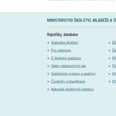
MINISTERSTVO ŠKOLSTVÍ, MLÁDEŽE A 
Rejstříky, databáze
Statistika školství
Dů
Pro veřejnost
Šk
O školské statistice
Př
Sběry statistických dat
Pl
Statistické výstupy a analýzy
Ot
Číselníky a klasifikace
P
Adresáře školských institucí