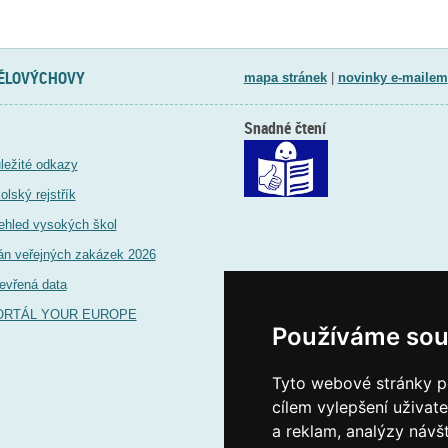
TĚLOVÝCHOVY
mapa stránek
|
novinky e-mailem
Snadné čtení
ležité odkazy
olský rejstřík
ehled vysokých škol
án veřejných zakázek 2026
evřená data
ORTÁL YOUR EUROPE
Používáme sou
Tyto webové stránky po
cílem vylepšení uživat
a reklam, analýzy návš