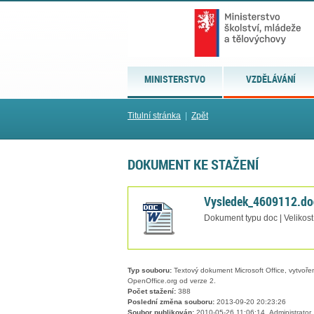
MINISTERSTVO
VZDĚLÁVÁNÍ
Titulní stránka
|
Zpět
DOKUMENT KE STAŽENÍ
Vysledek_4609112.do
Dokument typu doc | Velikos
Typ souboru:
Textový dokument Microsoft Office, vytvořený
OpenOffice.org od verze 2.
Počet stažení:
388
Poslední změna souboru:
2013-09-20 20:23:26
Soubor publikován:
2010-05-26 11:06:14, Administrator