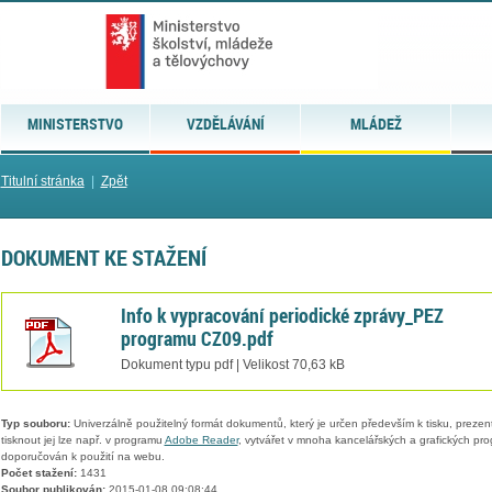
MINISTERSTVO
VZDĚLÁVÁNÍ
MLÁDEŽ
Titulní stránka
|
Zpět
DOKUMENT KE STAŽENÍ
Info k vypracování periodické zprávy_PEZ
programu CZ09.pdf
Dokument typu pdf | Velikost 70,63 kB
Typ souboru:
Univerzálně použitelný formát dokumentů, který je určen především k tisku, prezen
tisknout jej lze např. v programu
Adobe Reader
, vytvářet v mnoha kancelářských a grafických pr
doporučován k použití na webu.
Počet stažení:
1431
Soubor publikován:
2015-01-08 09:08:44