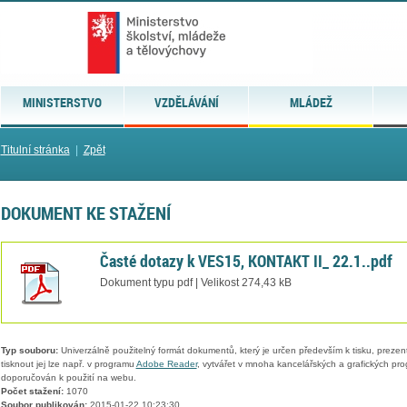
MINISTERSTVO
VZDĚLÁVÁNÍ
MLÁDEŽ
Titulní stránka
|
Zpět
DOKUMENT KE STAŽENÍ
Časté dotazy k VES15, KONTAKT II_ 22.1..pdf
Dokument typu pdf | Velikost 274,43 kB
Typ souboru:
Univerzálně použitelný formát dokumentů, který je určen především k tisku, prezen
tisknout jej lze např. v programu
Adobe Reader
, vytvářet v mnoha kancelářských a grafických pr
doporučován k použití na webu.
Počet stažení:
1070
Soubor publikován:
2015-01-22 10:23:30