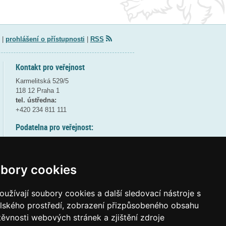
|
prohlášení o přístupnosti
|
RSS
Kontakt pro veřejnost
Karmelitská 529/5
118 12 Praha 1
tel. ústředna:
+420 234 811 111
Podatelna pro veřejnost:
pondělí a středa - 7:30-17:00
úterý a čtvrtek - 7:30-15:30
pátek - 7:30-14:00
bory cookies
8:30 - 9:30 - bezpečnostní přestávka
(více informací
ZDE
)
užívají soubory cookies a další sledovací nástroje s
elského prostředí, zobrazení přizpůsobeného obsahu
Elektronická podatelna:
těvnosti webových stránek a zjištění zdroje
posta@msmt
gov
cz