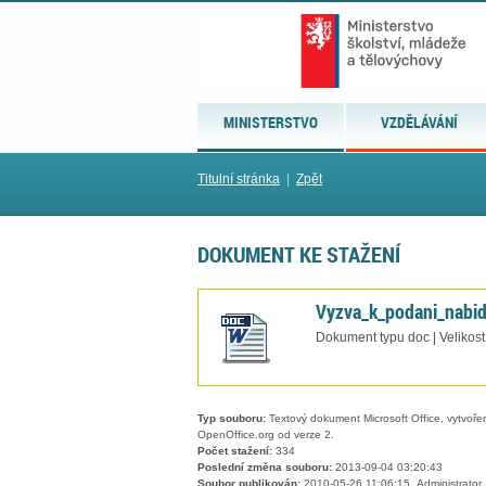
MINISTERSTVO
VZDĚLÁVÁNÍ
Titulní stránka
|
Zpět
DOKUMENT KE STAŽENÍ
Vyzva_k_podani_nabi
Dokument typu doc | Velikost
Typ souboru:
Textový dokument Microsoft Office, vytvořený
OpenOffice.org od verze 2.
Počet stažení:
334
Poslední změna souboru:
2013-09-04 03:20:43
Soubor publikován:
2010-05-26 11:06:15, Administrator