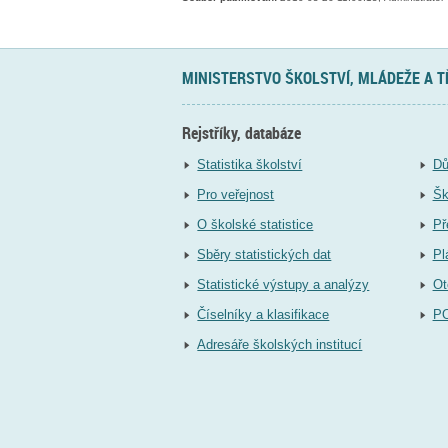
MINISTERSTVO ŠKOLSTVÍ, MLÁDEŽE A 
Rejstříky, databáze
Statistika školství
Dů
Pro veřejnost
Šk
O školské statistice
Př
Sběry statistických dat
Pl
Statistické výstupy a analýzy
Ot
Číselníky a klasifikace
P
Adresáře školských institucí