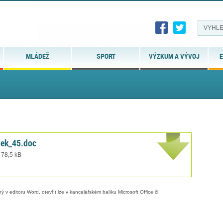
MLÁDEŽ
SPORT
VÝZKUM A VÝVOJ
E
dek_45.doc
 78,5 kB
 v editoru Word, otevřít lze v kancelářském balíku Microsoft Office či