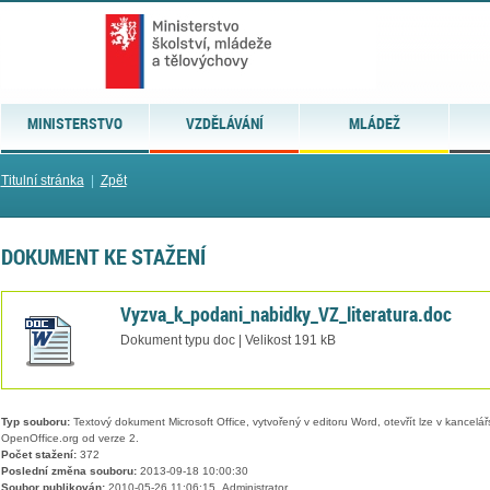
MINISTERSTVO
VZDĚLÁVÁNÍ
MLÁDEŽ
Titulní stránka
|
Zpět
DOKUMENT KE STAŽENÍ
Vyzva_k_podani_nabidky_VZ_literatura.doc
Dokument typu doc | Velikost 191 kB
Typ souboru:
Textový dokument Microsoft Office, vytvořený v editoru Word, otevřít lze v kancelářs
OpenOffice.org od verze 2.
Počet stažení:
372
Poslední změna souboru:
2013-09-18 10:00:30
Soubor publikován:
2010-05-26 11:06:15, Administrator