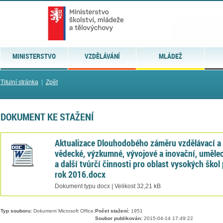
MINISTERSTVO
VZDĚLÁVÁNÍ
MLÁDEŽ
Titulní stránka
|
Zpět
DOKUMENT KE STAŽENÍ
Aktualizace Dlouhodobého záměru vzdělávací a
vědecké, výzkumné, vývojové a inovační, uměle
a další tvůrčí činnosti pro oblast vysokých škol
rok 2016.docx
Dokument typu docx | Velikost 32,21 kB
Typ souboru:
Dokument Microsoft Office.
Počet stažení:
1951
Soubor publikován:
2015-04-14 17:49:22