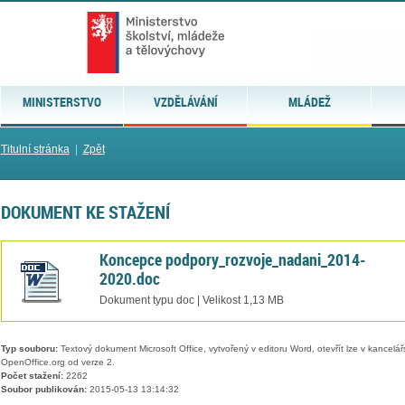
MINISTERSTVO
VZDĚLÁVÁNÍ
MLÁDEŽ
Titulní stránka
|
Zpět
DOKUMENT KE STAŽENÍ
Koncepce podpory_rozvoje_nadani_2014-
2020.doc
Dokument typu doc | Velikost 1,13 MB
Typ souboru:
Textový dokument Microsoft Office, vytvořený v editoru Word, otevřít lze v kancelářs
OpenOffice.org od verze 2.
Počet stažení:
2262
Soubor publikován:
2015-05-13 13:14:32