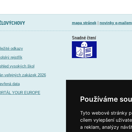
TĚLOVÝCHOVY
mapa stránek
|
novinky e-mailem
Snadné čtení
ležité odkazy
olský rejstřík
ehled vysokých škol
án veřejných zakázek 2026
evřená data
ORTÁL YOUR EUROPE
Používáme sou
Tyto webové stránky po
cílem vylepšení uživat
a reklam, analýzy návš