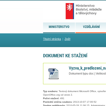
MINISTERSTVO
VZDĚLÁVÁNÍ
Titulní stránka
|
Zpět
DOKUMENT KE STAŽENÍ
Vyzva_k_predlozeni_n
Dokument typu doc | Velikos
Typ souboru:
Textový dokument Microsoft Office, vytvořený
OpenOffice.org od verze 2.
Počet stažení:
491
Poslední změna souboru:
2013-10-07 17:00:52
Soubor publikován:
2010-05-26 11:06:15, Administrator