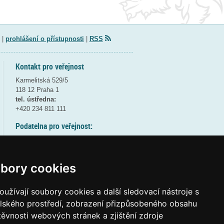
|
prohlášení o přístupnosti
|
RSS
Kontakt pro veřejnost
Karmelitská 529/5
118 12 Praha 1
tel. ústředna:
+420 234 811 111
Podatelna pro veřejnost:
pondělí a středa - 7:30-17:00
úterý a čtvrtek - 7:30-15:30
pátek - 7:30-14:00
bory cookies
8:30 - 9:30 - bezpečnostní přestávka
(více informací
ZDE
)
užívají soubory cookies a další sledovací nástroje s
elského prostředí, zobrazení přizpůsobeného obsahu
Elektronická podatelna:
těvnosti webových stránek a zjištění zdroje
posta@msmt
gov
cz