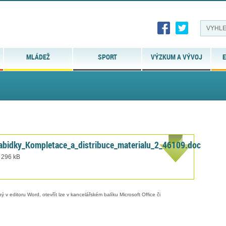
MLÁDEŽ
SPORT
VÝZKUM A VÝVOJ
E
abidky_Kompletace_a_distribuce_materialu_2_46109.doc
t 296 kB
 v editoru Word, otevřít lze v kancelářském balíku Microsoft Office či