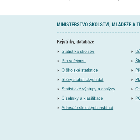
MINISTERSTVO ŠKOLSTVÍ, MLÁDEŽE A 
Rejstříky, databáze
Statistika školství
Dů
Pro veřejnost
Šk
O školské statistice
Př
Sběry statistických dat
Pl
Statistické výstupy a analýzy
Ot
Číselníky a klasifikace
P
Adresáře školských institucí