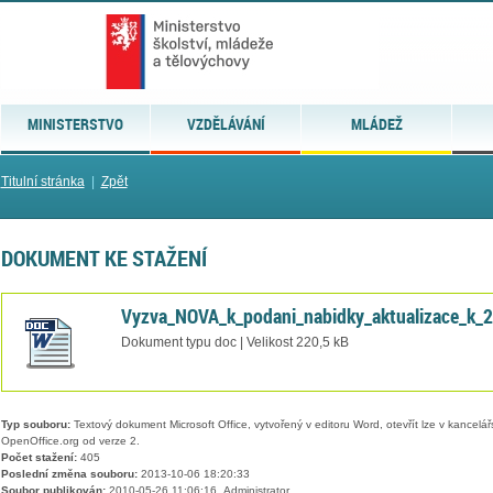
MINISTERSTVO
VZDĚLÁVÁNÍ
MLÁDEŽ
Titulní stránka
|
Zpět
DOKUMENT KE STAŽENÍ
Vyzva_NOVA_k_podani_nabidky_aktualizace_k_
Dokument typu doc | Velikost 220,5 kB
Typ souboru:
Textový dokument Microsoft Office, vytvořený v editoru Word, otevřít lze v kancelářs
OpenOffice.org od verze 2.
Počet stažení:
405
Poslední změna souboru:
2013-10-06 18:20:33
Soubor publikován:
2010-05-26 11:06:16, Administrator