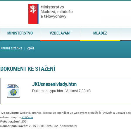
MINISTERSTVO
VZDĚLÁVÁNÍ
MLÁDEŽ
Titulní stránka
|
Zpět
DOKUMENT KE STAŽENÍ
JKUsnesenivlady.htm
Dokument typu htm | Velikost 7,33 kB
Typ souboru:
Webová stránka, kterou lze prohlížet ve webovém prohlížeči. Vytvořit a upravit pa
editoru, např. v
PSPadu
.
Počet stažení:
259
Soubor publikován:
2015-09-01 09:52:32, Administrator