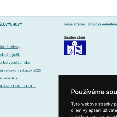
TĚLOVÝCHOVY
mapa stránek
|
novinky e-mailem
Snadné čtení
ležité odkazy
olský rejstřík
ehled vysokých škol
án veřejných zakázek 2026
evřená data
ORTÁL YOUR EUROPE
Používáme sou
Tyto webové stránky po
cílem vylepšení uživat
a reklam, analýzy návš