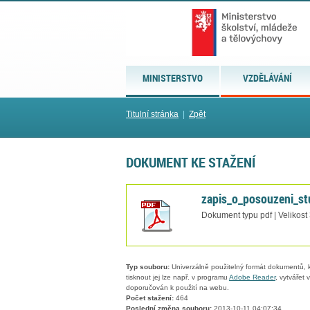
MINISTERSTVO
VZDĚLÁVÁNÍ
Titulní stránka
|
Zpět
DOKUMENT KE STAŽENÍ
zapis_o_posouzeni_st
Dokument typu pdf | Velikost
Typ souboru:
Univerzálně použitelný formát dokumentů, kt
tisknout jej lze např. v programu
Adobe Reader
, vytvářet
doporučován k použití na webu.
Počet stažení:
464
Poslední změna souboru:
2013-10-11 04:07:34