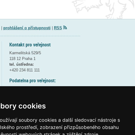
|
prohlášení o přístupnosti
|
RSS
Kontakt pro veřejnost
Karmelitská 529/5
118 12 Praha 1
tel. ústředna:
+420 234 811 111
Podatelna pro veřejnost:
pondělí a středa - 7:30-17:00
úterý a čtvrtek - 7:30-15:30
pátek - 7:30-14:00
bory cookies
8:30 - 9:30 - bezpečnostní přestávka
(více informací
ZDE
)
užívají soubory cookies a další sledovací nástroje s
elského prostředí, zobrazení přizpůsobeného obsahu
Elektronická podatelna:
těvnosti webových stránek a zjištění zdroje
posta@msmt
gov
cz