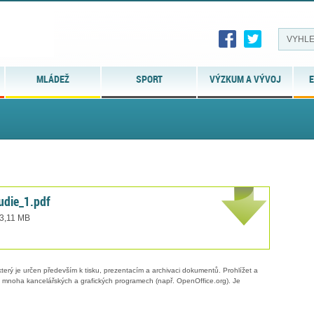
MLÁDEŽ
SPORT
VÝZKUM A VÝVOJ
E
udie_1.pdf
 3,11 MB
erý je určen především k tisku, prezentacím a archivaci dokumentů. Prohlížet a
 v mnoha kancelářských a grafických programech (např. OpenOffice.org). Je