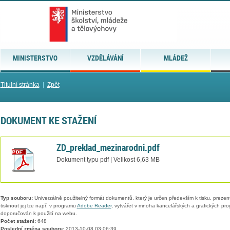
MINISTERSTVO
VZDĚLÁVÁNÍ
MLÁDEŽ
Titulní stránka
|
Zpět
DOKUMENT KE STAŽENÍ
ZD_preklad_mezinarodni.pdf
Dokument typu pdf | Velikost 6,63 MB
Typ souboru:
Univerzálně použitelný formát dokumentů, který je určen především k tisku, prezen
tisknout jej lze např. v programu
Adobe Reader
, vytvářet v mnoha kancelářských a grafických pr
doporučován k použití na webu.
Počet stažení:
648
Poslední změna souboru:
2013-10-08 03:06:39