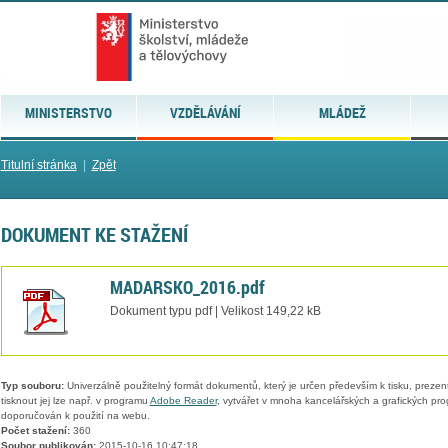
MINISTERSTVO
VZDĚLÁVÁNÍ
MLÁDEŽ
Titulní stránka
|
Zpět
DOKUMENT KE STAŽENÍ
MADARSKO_2016.pdf
Dokument typu pdf | Velikost 149,22 kB
Typ souboru:
Univerzálně použitelný formát dokumentů, který je určen především k tisku, prezen
tisknout jej lze např. v programu
Adobe Reader
, vytvářet v mnoha kancelářských a grafických pr
doporučován k použití na webu.
Počet stažení:
360
Soubor publikován:
2015-10-16 10:47:18