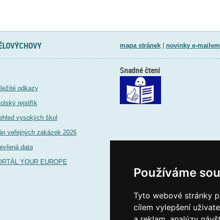
TĚLOVÝCHOVY
mapa stránek
|
novinky e-mailem
Snadné čtení
ležité odkazy
olský rejstřík
ehled vysokých škol
án veřejných zakázek 2026
evřená data
ORTÁL YOUR EUROPE
Používáme sou
Tyto webové stránky po
cílem vylepšení uživat
a reklam, analýzy návš