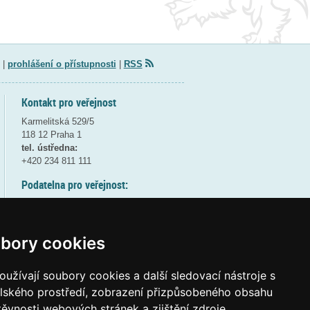
|
prohlášení o přístupnosti
|
RSS
Kontakt pro veřejnost
Karmelitská 529/5
118 12 Praha 1
tel. ústředna:
+420 234 811 111
Podatelna pro veřejnost:
pondělí a středa - 7:30-17:00
úterý a čtvrtek - 7:30-15:30
pátek - 7:30-14:00
bory cookies
8:30 - 9:30 - bezpečnostní přestávka
(více informací
ZDE
)
užívají soubory cookies a další sledovací nástroje s
elského prostředí, zobrazení přizpůsobeného obsahu
Elektronická podatelna:
těvnosti webových stránek a zjištění zdroje
posta@msmt
gov
cz