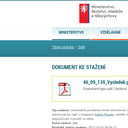
MINISTERSTVO
VZDĚLÁVÁNÍ
Titulní stránka
|
Zpět
DOKUMENT KE STAŽENÍ
46_09_139_Vysledek.
Dokument typu pdf | Velikost
Typ souboru:
Univerzálně použitelný formát dokumentů, kt
tisknout jej lze např. v programu
Adobe Reader
, vytvářet
doporučován k použití na webu.
Počet stažení:
484
Poslední změna souboru:
2013-10-10 09:49:12