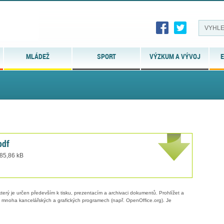
MLÁDEŽ
SPORT
VÝZKUM A VÝVOJ
E
pdf
 85,86 kB
erý je určen především k tisku, prezentacím a archivaci dokumentů. Prohlížet a
 v mnoha kancelářských a grafických programech (např. OpenOffice.org). Je