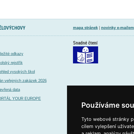
TĚLOVÝCHOVY
mapa stránek
|
novinky e-mailem
Snadné čtení
ležité odkazy
olský rejstřík
ehled vysokých škol
án veřejných zakázek 2026
evřená data
ORTÁL YOUR EUROPE
Používáme sou
Tyto webové stránky po
cílem vylepšení uživat
a reklam, analýzy návš