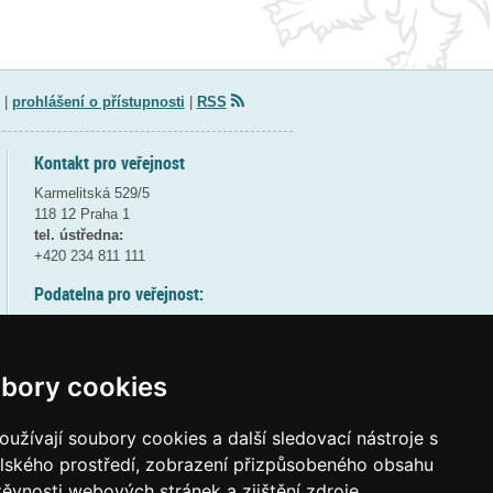
|
prohlášení o přístupnosti
|
RSS
Kontakt pro veřejnost
Karmelitská 529/5
118 12 Praha 1
tel. ústředna:
+420 234 811 111
Podatelna pro veřejnost:
pondělí a středa - 7:30-17:00
úterý a čtvrtek - 7:30-15:30
pátek - 7:30-14:00
bory cookies
8:30 - 9:30 - bezpečnostní přestávka
(více informací
ZDE
)
užívají soubory cookies a další sledovací nástroje s
elského prostředí, zobrazení přizpůsobeného obsahu
Elektronická podatelna:
těvnosti webových stránek a zjištění zdroje
posta@msmt
gov
cz