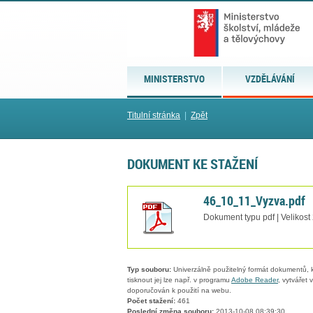
MINISTERSTVO
VZDĚLÁVÁNÍ
Titulní stránka
|
Zpět
DOKUMENT KE STAŽENÍ
46_10_11_Vyzva.pdf
Dokument typu pdf | Velikost
Typ souboru:
Univerzálně použitelný formát dokumentů, kt
tisknout jej lze např. v programu
Adobe Reader
, vytvářet
doporučován k použití na webu.
Počet stažení:
461
Poslední změna souboru:
2013-10-08 08:39:30