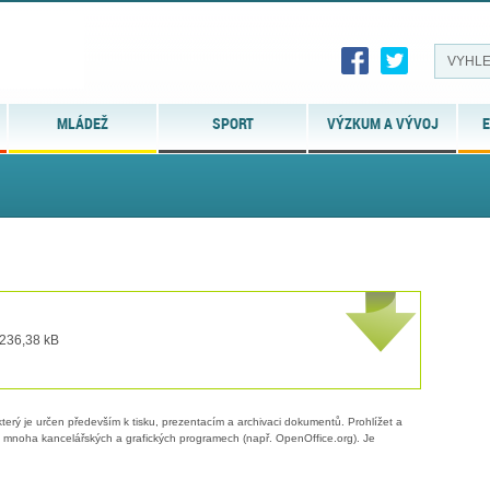
MLÁDEŽ
SPORT
VÝZKUM A VÝVOJ
E
 236,38 kB
erý je určen především k tisku, prezentacím a archivaci dokumentů. Prohlížet a
 v mnoha kancelářských a grafických programech (např. OpenOffice.org). Je