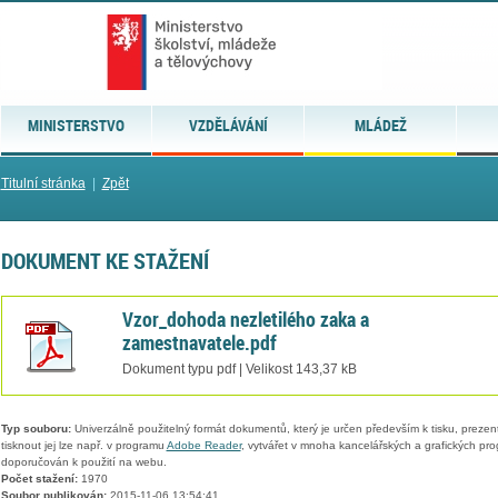
MINISTERSTVO
VZDĚLÁVÁNÍ
MLÁDEŽ
Titulní stránka
|
Zpět
DOKUMENT KE STAŽENÍ
Vzor_dohoda nezletilého zaka a
zamestnavatele.pdf
Dokument typu pdf | Velikost 143,37 kB
Typ souboru:
Univerzálně použitelný formát dokumentů, který je určen především k tisku, prezen
tisknout jej lze např. v programu
Adobe Reader
, vytvářet v mnoha kancelářských a grafických pr
doporučován k použití na webu.
Počet stažení:
1970
Soubor publikován:
2015-11-06 13:54:41