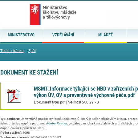
MINISTERSTVO
VZDĚLÁVÁNÍ
MLÁDEŽ
Titulní stránka
|
Zpět
DOKUMENT KE STAŽENÍ
MSMT_Informace týkající se NBD v zařízeních p
výkon ÚV, OV a preventivně výchovné péče.pdf
Dokument typu pdf | Velikost 500,29 kB
Typ souboru:
Univerzálně použitelný formát dokumentů, který je určen především k tisku, prezen
tisknout jej lze např. v programu
Adobe Reader
, vytvářet v mnoha kancelářských a grafických pr
doporučován k použití na webu.
Počet stažení:
4098
Soubor publikován:
2015-12-08 13:48:03