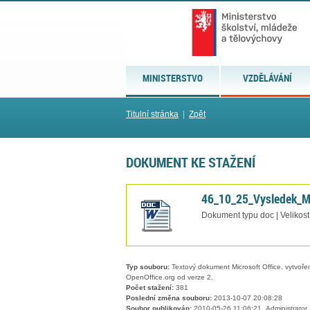
MINISTERSTVO
VZDĚLÁVÁNÍ
Titulní stránka
|
Zpět
DOKUMENT KE STAŽENÍ
46_10_25_Vysledek_M
Dokument typu doc | Velikost
Typ souboru:
Textový dokument Microsoft Office, vytvořený
OpenOffice.org od verze 2.
Počet stažení:
381
Poslední změna souboru:
2013-10-07 20:08:28
Soubor publikován:
2010-05-26 11:06:21, Administrator