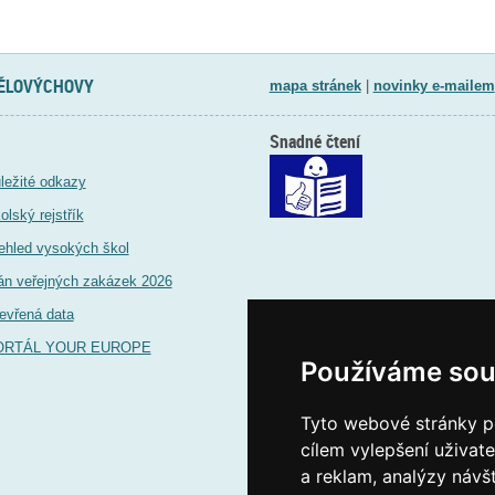
TĚLOVÝCHOVY
mapa stránek
|
novinky e-mailem
Snadné čtení
ležité odkazy
olský rejstřík
ehled vysokých škol
án veřejných zakázek 2026
evřená data
ORTÁL YOUR EUROPE
Používáme sou
Tyto webové stránky po
cílem vylepšení uživat
a reklam, analýzy návš