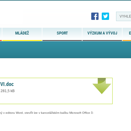
MLÁDEŽ
SPORT
VÝZKUM A VÝVOJ
E
VI.doc
 281,5 kB
 v editoru Word, otevřít lze v kancelářském balíku Microsoft Office či