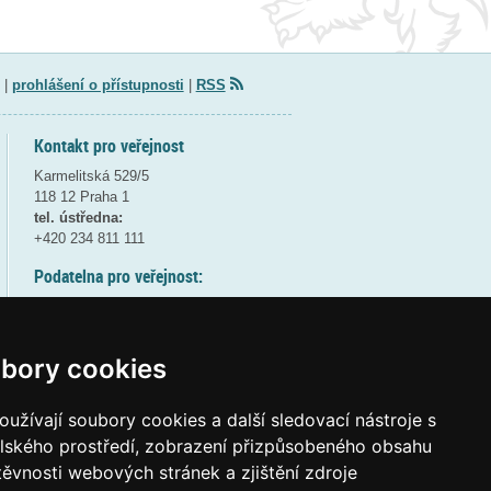
|
prohlášení o přístupnosti
|
RSS
Kontakt pro veřejnost
Karmelitská 529/5
118 12 Praha 1
tel. ústředna:
+420 234 811 111
Podatelna pro veřejnost:
pondělí a středa - 7:30-17:00
úterý a čtvrtek - 7:30-15:30
pátek - 7:30-14:00
bory cookies
8:30 - 9:30 - bezpečnostní přestávka
(více informací
ZDE
)
užívají soubory cookies a další sledovací nástroje s
elského prostředí, zobrazení přizpůsobeného obsahu
Elektronická podatelna:
těvnosti webových stránek a zjištění zdroje
posta@msmt
gov
cz