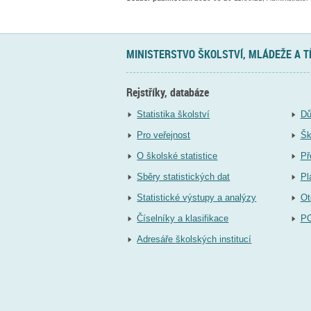
MINISTERSTVO ŠKOLSTVÍ, MLÁDEŽE A 
Rejstříky, databáze
Statistika školství
Dů
Pro veřejnost
Šk
O školské statistice
Př
Sběry statistických dat
Pl
Statistické výstupy a analýzy
Ot
Číselníky a klasifikace
P
Adresáře školských institucí