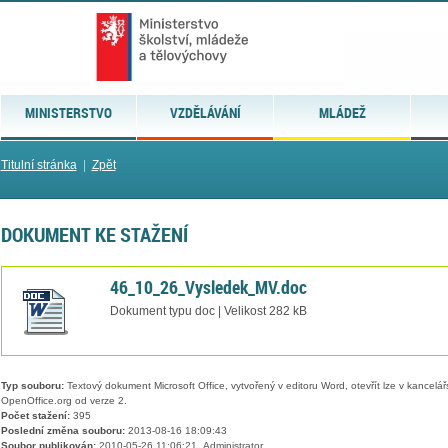
MINISTERSTVO
VZDĚLÁVÁNÍ
MLÁDEŽ
Titulní stránka
|
Zpět
DOKUMENT KE STAŽENÍ
46_10_26_Vysledek_MV.doc
Dokument typu doc | Velikost 282 kB
Typ souboru:
Textový dokument Microsoft Office, vytvořený v editoru Word, otevřít lze v kancelářs
OpenOffice.org od verze 2.
Počet stažení:
395
Poslední změna souboru:
2013-08-16 18:09:43
Soubor publikován:
2010-05-26 11:06:21, Administrator