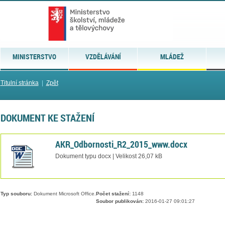
MINISTERSTVO
VZDĚLÁVÁNÍ
MLÁDEŽ
Titulní stránka
|
Zpět
DOKUMENT KE STAŽENÍ
AKR_Odbornosti_R2_2015_www.docx
Dokument typu docx | Velikost 26,07 kB
Typ souboru:
Dokument Microsoft Office.
Počet stažení:
1148
Soubor publikován:
2016-01-27 09:01:27