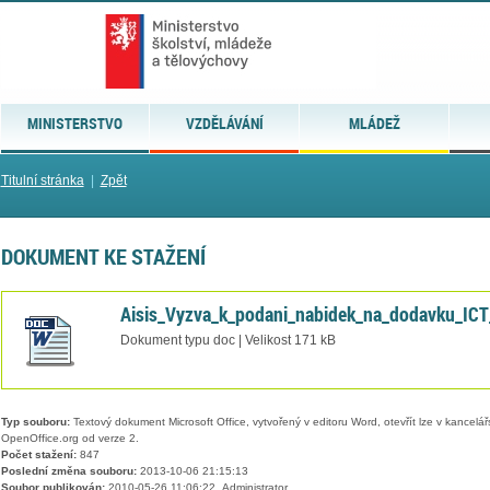
MINISTERSTVO
VZDĚLÁVÁNÍ
MLÁDEŽ
Titulní stránka
|
Zpět
DOKUMENT KE STAŽENÍ
Aisis_Vyzva_k_podani_nabidek_na_dodavku_ICT_
Dokument typu doc | Velikost 171 kB
Typ souboru:
Textový dokument Microsoft Office, vytvořený v editoru Word, otevřít lze v kancelářs
OpenOffice.org od verze 2.
Počet stažení:
847
Poslední změna souboru:
2013-10-06 21:15:13
Soubor publikován:
2010-05-26 11:06:22, Administrator