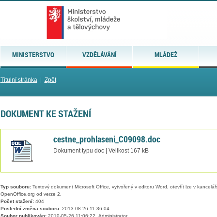
MINISTERSTVO
VZDĚLÁVÁNÍ
MLÁDEŽ
Titulní stránka
|
Zpět
DOKUMENT KE STAŽENÍ
cestne_prohlaseni_C09098.doc
Dokument typu doc | Velikost 167 kB
Typ souboru:
Textový dokument Microsoft Office, vytvořený v editoru Word, otevřít lze v kancelářs
OpenOffice.org od verze 2.
Počet stažení:
404
Poslední změna souboru:
2013-08-26 11:36:04
Soubor publikován:
2010-05-26 11:06:22, Administrator