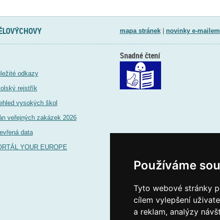
TĚLOVÝCHOVY
mapa stránek
|
novinky e-mailem
Snadné čtení
ležité odkazy
olský rejstřík
ehled vysokých škol
án veřejných zakázek 2026
evřená data
ORTÁL YOUR EUROPE
Používáme sou
Tyto webové stránky po
cílem vylepšení uživat
a reklam, analýzy návš