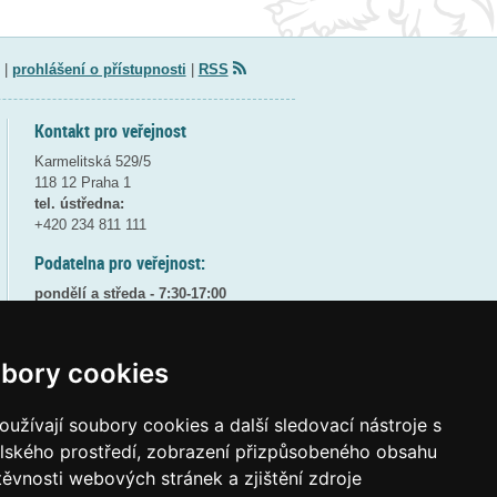
|
prohlášení o přístupnosti
|
RSS
Kontakt pro veřejnost
Karmelitská 529/5
118 12 Praha 1
tel. ústředna:
+420 234 811 111
Podatelna pro veřejnost:
pondělí a středa - 7:30-17:00
úterý a čtvrtek - 7:30-15:30
pátek - 7:30-14:00
bory cookies
8:30 - 9:30 - bezpečnostní přestávka
(více informací
ZDE
)
užívají soubory cookies a další sledovací nástroje s
Elektronická podatelna:
elského prostředí, zobrazení přizpůsobeného obsahu
posta@msmt
gov
cz
těvnosti webových stránek a zjištění zdroje