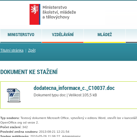
MINISTERSTVO
VZDĚLÁVÁNÍ
MLÁDEŽ
Titulní stránka
|
Zpět
DOKUMENT KE STAŽENÍ
dodatecna_informace_c._C10037.doc
Dokument typu doc | Velikost 105,5 kB
Typ souboru:
Textový dokument Microsoft Office, vytvořený v editoru Word, otevřít lze v kancelářs
OpenOffice.org od verze 2.
Počet stažení:
342
Poslední změna souboru:
2013-08-21 12:21:54
Soubor publikován:
2010-05-26 11:06:22, Administrator