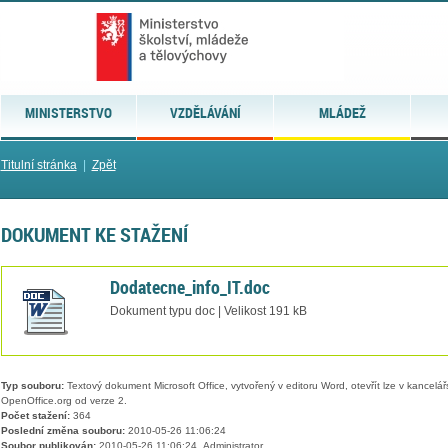
MINISTERSTVO
VZDĚLÁVÁNÍ
MLÁDEŽ
Titulní stránka
|
Zpět
DOKUMENT KE STAŽENÍ
Dodatecne_info_IT.doc
Dokument typu doc | Velikost 191 kB
Typ souboru:
Textový dokument Microsoft Office, vytvořený v editoru Word, otevřít lze v kancelářs
OpenOffice.org od verze 2.
Počet stažení:
364
Poslední změna souboru:
2010-05-26 11:06:24
Soubor publikován:
2010-05-26 11:06:24, Administrator