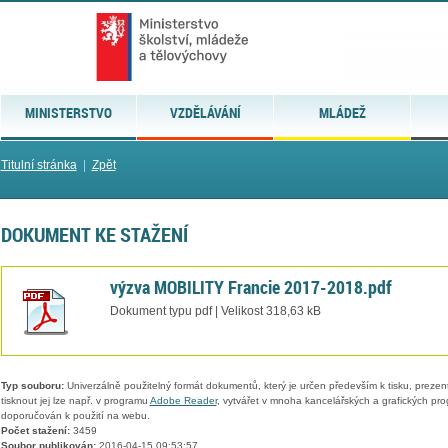
MINISTERSTVO
VZDĚLÁVÁNÍ
MLÁDEŽ
Titulní stránka
|
Zpět
DOKUMENT KE STAŽENÍ
výzva MOBILITY Francie 2017-2018.pdf
Dokument typu pdf | Velikost 318,63 kB
Typ souboru:
Univerzálně použitelný formát dokumentů, který je určen především k tisku, prezen
tisknout jej lze např. v programu
Adobe Reader
, vytvářet v mnoha kancelářských a grafických pr
doporučován k použití na webu.
Počet stažení:
3459
Soubor publikován:
2016-04-15 09:53:57