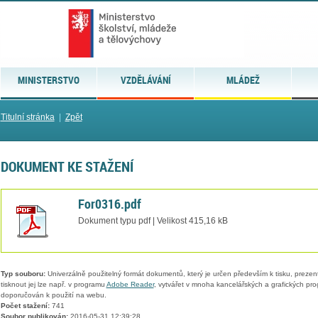
MINISTERSTVO
VZDĚLÁVÁNÍ
MLÁDEŽ
Titulní stránka
|
Zpět
DOKUMENT KE STAŽENÍ
For0316.pdf
Dokument typu pdf | Velikost 415,16 kB
Typ souboru:
Univerzálně použitelný formát dokumentů, který je určen především k tisku, prezen
tisknout jej lze např. v programu
Adobe Reader
, vytvářet v mnoha kancelářských a grafických pr
doporučován k použití na webu.
Počet stažení:
741
Soubor publikován:
2016-05-31 12:39:28