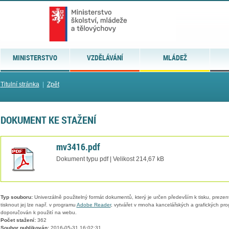
MINISTERSTVO
VZDĚLÁVÁNÍ
MLÁDEŽ
Titulní stránka
|
Zpět
DOKUMENT KE STAŽENÍ
mv3416.pdf
Dokument typu pdf | Velikost 214,67 kB
Typ souboru:
Univerzálně použitelný formát dokumentů, který je určen především k tisku, prezen
tisknout jej lze např. v programu
Adobe Reader
, vytvářet v mnoha kancelářských a grafických pr
doporučován k použití na webu.
Počet stažení:
362
Soubor publikován:
2016-05-31 16:02:31