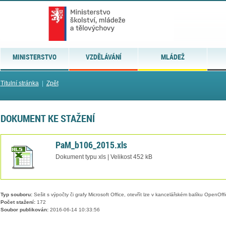
MINISTERSTVO
VZDĚLÁVÁNÍ
MLÁDEŽ
Titulní stránka
|
Zpět
DOKUMENT KE STAŽENÍ
PaM_b106_2015.xls
Dokument typu xls | Velikost 452 kB
Typ souboru:
Sešit s výpočty či grafy Microsoft Office, otevřít lze v kancelářském balíku OpenOffic
Počet stažení:
172
Soubor publikován:
2016-06-14 10:33:56