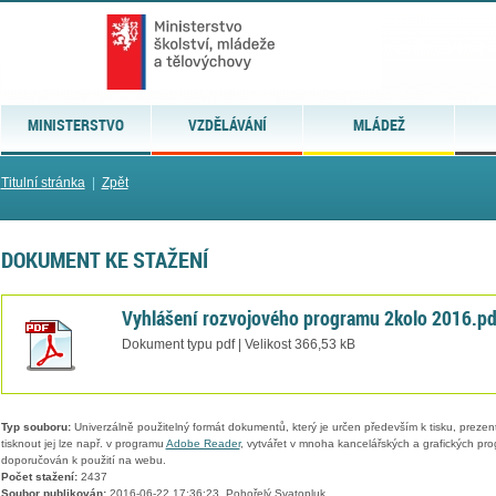
MINISTERSTVO
VZDĚLÁVÁNÍ
MLÁDEŽ
Titulní stránka
|
Zpět
DOKUMENT KE STAŽENÍ
Vyhlášení rozvojového programu 2kolo 2016.pd
Dokument typu pdf | Velikost 366,53 kB
Typ souboru:
Univerzálně použitelný formát dokumentů, který je určen především k tisku, prezen
tisknout jej lze např. v programu
Adobe Reader
, vytvářet v mnoha kancelářských a grafických pr
doporučován k použití na webu.
Počet stažení:
2437
Soubor publikován:
2016-06-22 17:36:23, Pohořelý Svatopluk