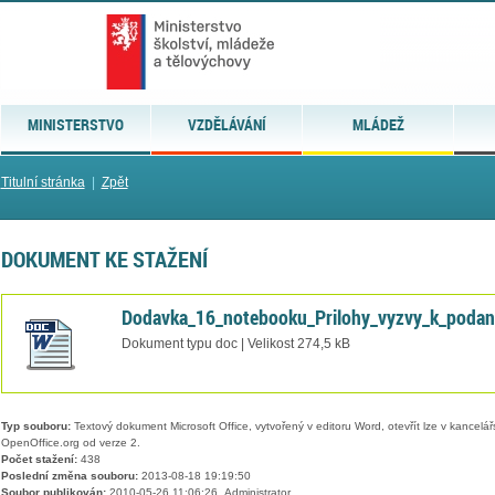
MINISTERSTVO
VZDĚLÁVÁNÍ
MLÁDEŽ
Titulní stránka
|
Zpět
DOKUMENT KE STAŽENÍ
Dodavka_16_notebooku_Prilohy_vyzvy_k_podan
Dokument typu doc | Velikost 274,5 kB
Typ souboru:
Textový dokument Microsoft Office, vytvořený v editoru Word, otevřít lze v kancelářs
OpenOffice.org od verze 2.
Počet stažení:
438
Poslední změna souboru:
2013-08-18 19:19:50
Soubor publikován:
2010-05-26 11:06:26, Administrator