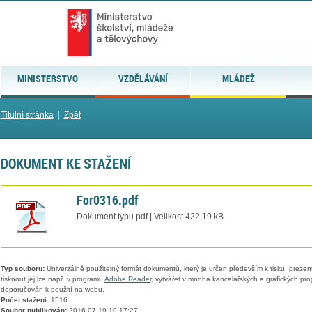
MINISTERSTVO
VZDĚLÁVÁNÍ
MLÁDEŽ
Titulní stránka
|
Zpět
DOKUMENT KE STAŽENÍ
For0316.pdf
Dokument typu pdf | Velikost 422,19 kB
Typ souboru:
Univerzálně použitelný formát dokumentů, který je určen především k tisku, prezen
tisknout jej lze např. v programu
Adobe Reader
, vytvářet v mnoha kancelářských a grafických pr
doporučován k použití na webu.
Počet stažení:
1516
Soubor publikován:
2016-07-19 10:17:27