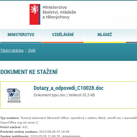
MINISTERSTVO
VZDĚLÁVÁNÍ
MLÁDEŽ
Titulní stránka
|
Zpět
DOKUMENT KE STAŽENÍ
Dotazy_a_odpovedi_C10028.doc
Dokument typu doc | Velikost 35,5 kB
Typ souboru:
Textový dokument Microsoft Office, vytvořený v editoru Word, otevřít lze v kancelářs
OpenOffice.org od verze 2.
Počet stažení:
431
Poslední změna souboru:
2013-09-28 07:16:06
Soubor publikován:
2010-05-26 11:06:26, Administrator