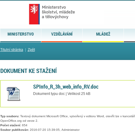
MINISTERSTVO
VZDĚLÁVÁNÍ
MLÁDEŽ
Titulní stránka
|
Zpět
DOKUMENT KE STAŽENÍ
SPInfo_R_3h_web_info_RV.doc
Dokument typu doc | Velikost 25 kB
Typ souboru:
Textový dokument Microsoft Office, vytvořený v editoru Word, otevřít lze v kancelářs
OpenOffice.org od verze 2.
Počet stažení:
654
Soubor publikován:
2016-07-20 15:39:05, Administrator