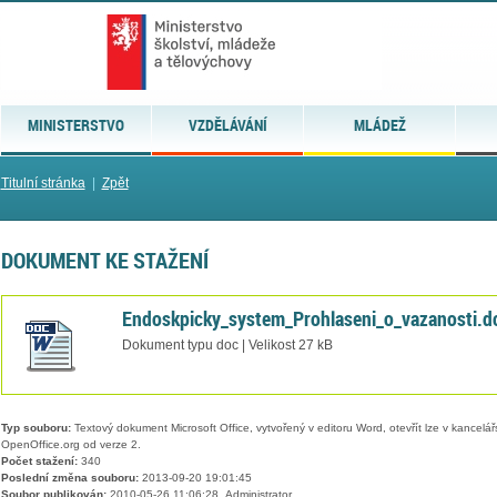
MINISTERSTVO
VZDĚLÁVÁNÍ
MLÁDEŽ
Titulní stránka
|
Zpět
DOKUMENT KE STAŽENÍ
Endoskpicky_system_Prohlaseni_o_vazanosti.d
Dokument typu doc | Velikost 27 kB
Typ souboru:
Textový dokument Microsoft Office, vytvořený v editoru Word, otevřít lze v kancelářs
OpenOffice.org od verze 2.
Počet stažení:
340
Poslední změna souboru:
2013-09-20 19:01:45
Soubor publikován:
2010-05-26 11:06:28, Administrator