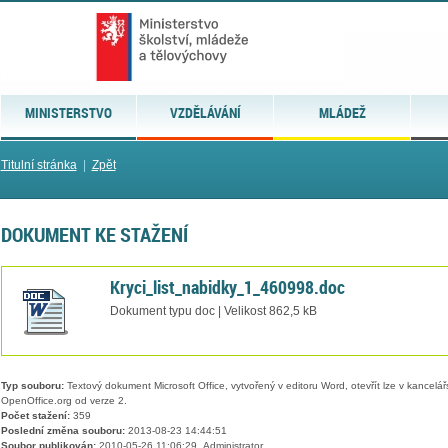
MINISTERSTVO
VZDĚLÁVÁNÍ
MLÁDEŽ
Titulní stránka
|
Zpět
DOKUMENT KE STAŽENÍ
Kryci_list_nabidky_1_460998.doc
Dokument typu doc | Velikost 862,5 kB
Typ souboru:
Textový dokument Microsoft Office, vytvořený v editoru Word, otevřít lze v kancelářs
OpenOffice.org od verze 2.
Počet stažení:
359
Poslední změna souboru:
2013-08-23 14:44:51
Soubor publikován:
2010-05-26 11:06:29, Administrator