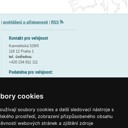
|
prohlášení o přístupnosti
|
RSS
Kontakt pro veřejnost
Karmelitská 529/5
118 12 Praha 1
tel. ústředna:
+420 234 811 111
Podatelna pro veřejnost:
pondělí a středa - 7:30-17:00
úterý a čtvrtek - 7:30-15:30
pátek - 7:30-14:00
bory cookies
8:30 - 9:30 - bezpečnostní přestávka
(více informací
ZDE
)
užívají soubory cookies a další sledovací nástroje s
elského prostředí, zobrazení přizpůsobeného obsahu
Elektronická podatelna:
těvnosti webových stránek a zjištění zdroje
posta@msmt
gov
cz