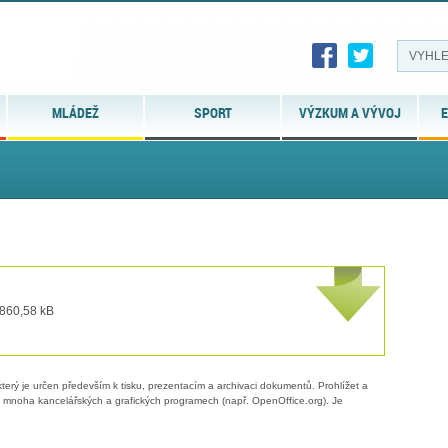
MLÁDEŽ
SPORT
VÝZKUM A VÝVOJ
E
 860,58 kB
erý je určen především k tisku, prezentacím a archivaci dokumentů. Prohlížet a
 v mnoha kancelářských a grafických programech (např. OpenOffice.org). Je