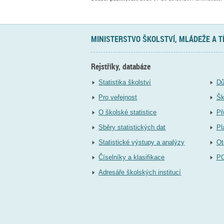
MINISTERSTVO ŠKOLSTVÍ, MLÁDEŽE A 
Rejstříky, databáze
Statistika školství
Dů
Pro veřejnost
Šk
O školské statistice
Př
Sběry statistických dat
Pl
Statistické výstupy a analýzy
Ot
Číselníky a klasifikace
P
Adresáře školských institucí