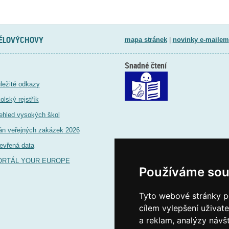
TĚLOVÝCHOVY
mapa stránek
|
novinky e-mailem
Snadné čtení
ležité odkazy
olský rejstřík
ehled vysokých škol
án veřejných zakázek 2026
evřená data
ORTÁL YOUR EUROPE
Používáme sou
Tyto webové stránky po
cílem vylepšení uživat
a reklam, analýzy návš