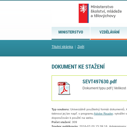
MINISTERSTVO
VZDĚLÁVÁNÍ
Titulní stránka
|
Zpět
DOKUMENT KE STAŽENÍ
SEVT497630.pdf
Dokument typu pdf | Velikost
Typ souboru:
Univerzálně použitelný formát dokumentů, kt
tisknout jej lze např. v programu
Adobe Reader
, vytvářet
doporučován k použití na webu.
Počet stažení:
309
Soubor publikován:
2016-07-20 15:39:16, Administrator