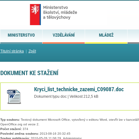
MINISTERSTVO
VZDĚLÁVÁNÍ
MLÁDEŽ
Titulní stránka
|
Zpět
DOKUMENT KE STAŽENÍ
Kryci_list_technicke_zazemi_C09087.doc
Dokument typu doc | Velikost 212,5 kB
Typ souboru:
Textový dokument Microsoft Office, vytvořený v editoru Word, otevřít lze v kancelářs
OpenOffice.org od verze 2.
Počet stažení:
374
Poslední změna souboru:
2013-08-16 20:32:45
Soubor publikován:
2010-05-26 11:06:29, Administrator