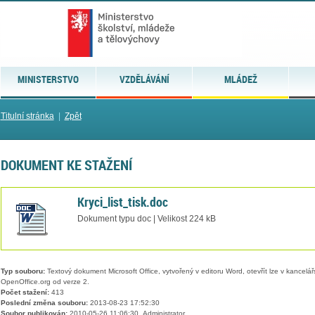
MINISTERSTVO
VZDĚLÁVÁNÍ
MLÁDEŽ
Titulní stránka
|
Zpět
DOKUMENT KE STAŽENÍ
Kryci_list_tisk.doc
Dokument typu doc | Velikost 224 kB
Typ souboru:
Textový dokument Microsoft Office, vytvořený v editoru Word, otevřít lze v kancelářs
OpenOffice.org od verze 2.
Počet stažení:
413
Poslední změna souboru:
2013-08-23 17:52:30
Soubor publikován:
2010-05-26 11:06:30, Administrator