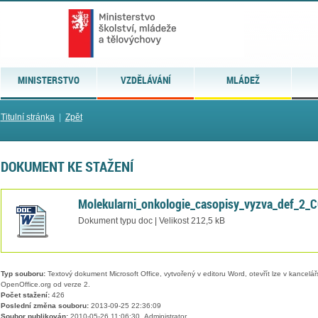
MINISTERSTVO
VZDĚLÁVÁNÍ
MLÁDEŽ
Titulní stránka
|
Zpět
DOKUMENT KE STAŽENÍ
Molekularni_onkologie_casopisy_vyzva_def_2_
Dokument typu doc | Velikost 212,5 kB
Typ souboru:
Textový dokument Microsoft Office, vytvořený v editoru Word, otevřít lze v kancelářs
OpenOffice.org od verze 2.
Počet stažení:
426
Poslední změna souboru:
2013-09-25 22:36:09
Soubor publikován:
2010-05-26 11:06:30, Administrator